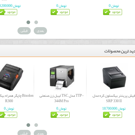
0 تومان
0 تومان
70,200,000 تومان
بعدی
قبلی
ید ترین محصولات
یش پرینتر بیکسلون کره مدل
لیبل زن صنعتی TSC مدل TTP-
چاپگر همراه بیکسلون
R300
344M Pro
SRP 330 II
18,700,000 تومان
0 تومان
0 تومان
بعدی
قبلی