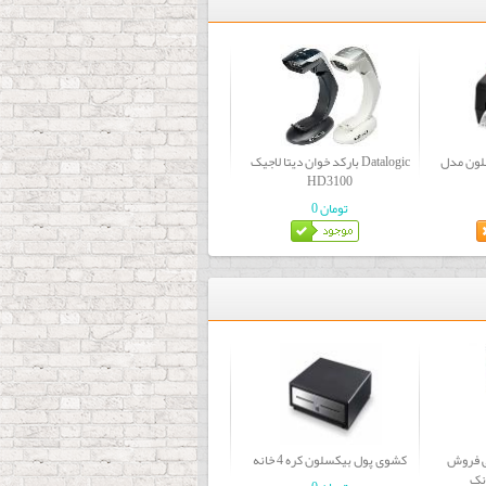
ن مدل SLP
بارکد خوان دیتا لاجیک Datalogic
HD3100
0 تومان
ی فروش
کشوی پول بیکسلون کره 4 خانه