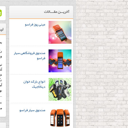
آخریـــن مقــــالات
مینی پوز فراسو
لیب
به
را
صندوق فروشگاهی سیار
و 
فراسو
تر
آغ
خو
انواع بارکد خوان
نگ
دیتالاجیک
آم
به
« 
مق
صندوق سیار فراسو