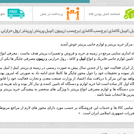
ل | لیبل کاغذی | برچسب کاغذی | برچسب | ریبون | لیبل پرینتر | پرینتر | رول حرارتی
 مرکز خرید پرینتر و لوازم جانبی پرینتر خوش آمدید .
ه اندازی سایتی مرجع در زمینه ی خرید و فروش و تعمیرات پرینتر هدف ماست ، معرفی انواع 
تامین لوازم جانبی فابریک و انواع
لیبل
و کاغذ ، رول حرارتی و
ریبون
مصرفی چاپگر ها یکی از ا
از ایران فعالیت خود را از چندین سال پیش به صورت رسمی در زمینه ی پرینتر لیبل ( لیبل پری
از نموده و تحقیقات خود را حول محور چاپگر ها کاملا جدی ادامه داد به صورتی که امروز ب
اهد بود این مرکز با دریافت نماد اعتماد از وزارت صنعت معدن و تجارت فعالیت خود را قان
اه اول کار ساده است اما خرید لوازم و دستگاه که تامین کننده ی نیاز کار بوده و باید هزینه ی
دن دستگاه ها و لوازم مصرفی انواع پرینتر با ویژگی های منحصر به پیچیدگی خرید پرینتر و
ترین ها انتخاب شما باشد .
تمامی کالا ها و خدمات این فروشگاه بر حسب مورد دارای مجوز های لازم از مراجع مربوط 
ررات جمهوری اسلامی ایران است . »