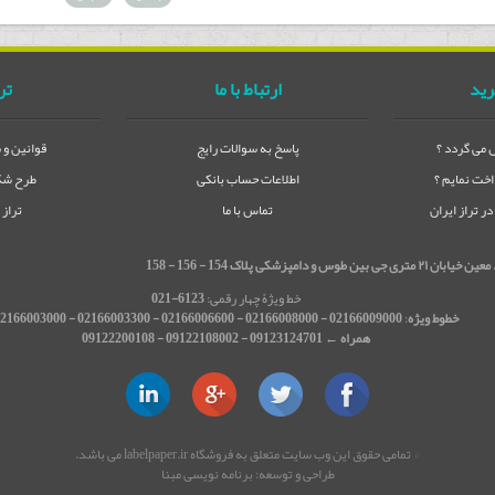
رید
ارتباط با ما
تر
می گردد ؟
پاسخ به سوالات رایج
قوانین و 
خت نمایم ؟
اطلاعات حساب بانکی
طرح شکا
 تراز ایران
تماس با ما
تراز
شکی پلاک 154 - 156 - 158
خط ویژۀ چهار رقمی:
6123-021
خطوط ویژه
:
02166009000 - 02166008000 - 02166006600 - 02166003300 - 02166003000
همراه ← 09123124701 - 09122108002 - 09122200108
© تمامی حقوق این وب سایت متعلق به فروشگاه labelpaper.ir می باشد.
طراحی و توسعه:
برنامه نویسی مبنا