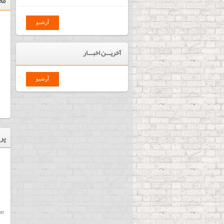
مح
آرشیو
آخریـــن اخبـــار
آرشیو
پر
فیش پرینتر بیکسلون کره مدل
SRP 330 II