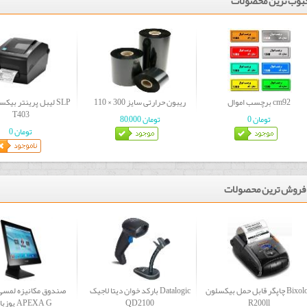
بوب ترین محصولات
برچسب اموال cm92
ریبون حرارتی سایز 300 × 110
لیبل پرینتر بیکسلو
T403
0 تومان
80,000 تومان
0 تومان
 فروش ترین محصولات
چاپگر قابل حمل بیکسلون Bixolon
بارکد خوان دیتا لاجیک Datalogic
صندوق مکانیزه لمس
R200ll
QD2100
پوزبانک APEXA G