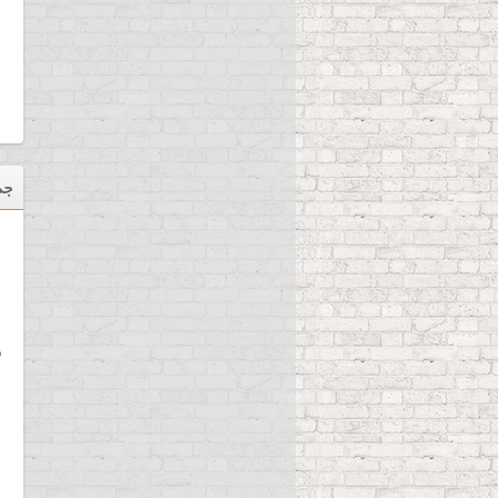
18,700,000 تومان
جد
ریبون رزین قرمز سایز 110 × 300
ف
350,000 تومان