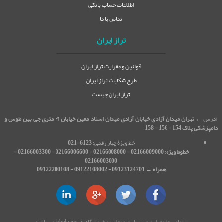
اطلاعات حساب بانکی
تماس با ما
تراز ایران
قوانین و مقرارت تراز ایران
طرح شکایات تراز ایران
تراز ایران چیست
آدرس ←
تهران میدان آزادی خیابان آزادی میدان استاد معین خیابان ۲۱ متری جی بین طوس و
دامپزشکی پلاک 154 - 156 - 158
خط ویژۀ چهار رقمی:
6123-021
خطوط ویژه
:
02166009000 - 02166008000 - 02166006600 - 02166003300 -
02166003000
همراه ← 09123124701 - 09122108002 - 09122200108
© تمامی حقوق این وب سایت متعلق به فروشگاه labelpaper.ir می باشد.