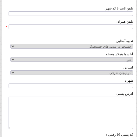
تلفن ثابت با کد شهر :
تلفن همراه :
*
نحوه آشنایی :
آیا شما همکار هستید :
استان :
شهر :
آدرس پستی:
کد پستی 10 رقمی :