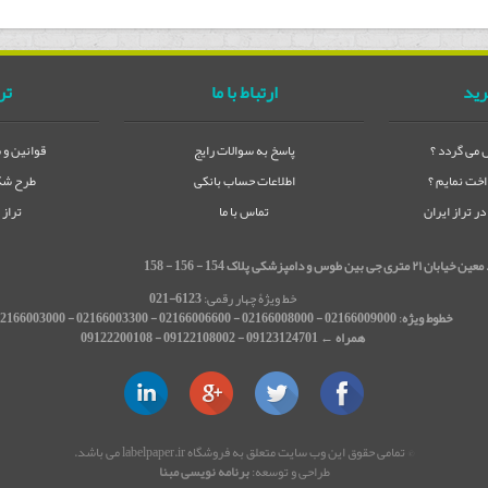
رید
ارتباط با ما
تر
می گردد ؟
پاسخ به سوالات رایج
قوانین و 
خت نمایم ؟
اطلاعات حساب بانکی
طرح شکا
 تراز ایران
تماس با ما
تراز
شکی پلاک 154 - 156 - 158
خط ویژۀ چهار رقمی:
6123-021
خطوط ویژه
:
02166009000 - 02166008000 - 02166006600 - 02166003300 - 02166003000
همراه ← 09123124701 - 09122108002 - 09122200108
© تمامی حقوق این وب سایت متعلق به فروشگاه labelpaper.ir می باشد.
طراحی و توسعه:
برنامه نویسی مبنا