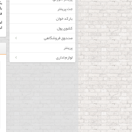
یک
جت پرینتر
با
قط
بارکد خوان
ام
کشوی پول
اس
صندوق فروشگاهی
پرینتر
لوازم اداری