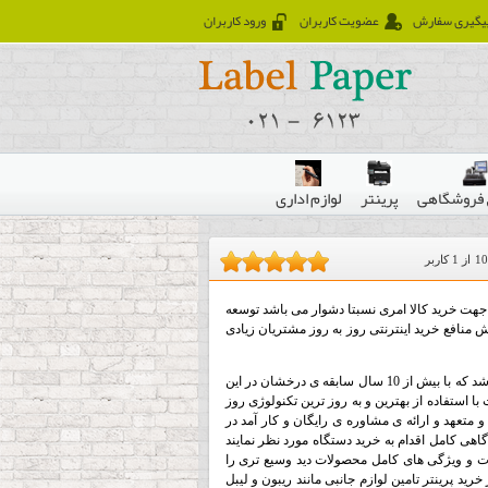
یگیری سفارش
عضویت کاربران
ورود کاربران
فروشگاهی
پرینتر
لوازم اداری
10
از
1
کاربر
هت خرید کالا امری نسبتا دشوار می باشد توسعه
نافع خرید اینترنتی روز به روز مشتریان زیادی
تراز ایران مرجع تخصصی فروش لیبل پرینتر ، فیش پرینتر ، انواع پرینتر شرکتی و ریبون می باشد که با بیش از 10 سال سابقه ی درخشان در این
با استفاده از بهترین و به روز ترین تکنولوژی روز
متعهد و ارائه ی مشاوره ی رایگان و کار آمد در
آگاهی کامل اقدام به خرید دستگاه مورد نظر نمایند
خصات و ویژگی های کامل محصولات دید وسیع تری را
 خرید پرینتر تامین لوازم جانبی مانند ریبون و لیبل