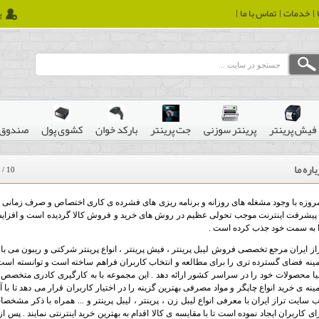
خدمات
تماس با ما
پ
فیش پرینتر
پرینتر سوزنی
جت پرینتر
بارکد خوان
کشوی پول
صندوق 
اره ما
/
10
روزه با وجود مشغله های روزانه و برنامه ریزی های فشرده ی کاری اختصاص و صرف زمانی ج
پیشرفت اینترنت موجب تحولی عظیم در روش های خرید و فروش کالا گردیده است و افزایش م
 به سمت خود جذب کرده است .
ینه فضای گسترده تری را برای مطالعه و انتخاب کاربران فراهم ساخته است و توانسته است
یا محصولات خود را در سراسر کشور ارائه دهد . این مجموعه با به کارگیری کادری متخصص و 
ینه ی خرید انواع چاپگر و مواد مصرفی بهترین گزینه را در اختیار کاربران قرار می دهد تا با 
 سایت تراز ایران با معرفی انواع لیبل زن ، پرینتر ، لیبل پرینتر و ... همراه با ذکر مش
ای کاربران ایجاد نموده است تا با مقایسه ی کالا اقدام به بهترین خرید اینترنتی نمایند . پس از