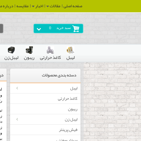
صفحه اصلی
مقالات
اخبار
مقایسه
درباره ما
سبد خرید
0
لیبل
کاغذ حرارتی
ریبون
لیبل زن
درب
دسته بندی محصولات
لیبل
ام
و 
کاغذ حرارتی
را
ریبون
زم
لیبل زن
دن
زم
فیش پرینتر
وب
پرینتر سوزنی
بر