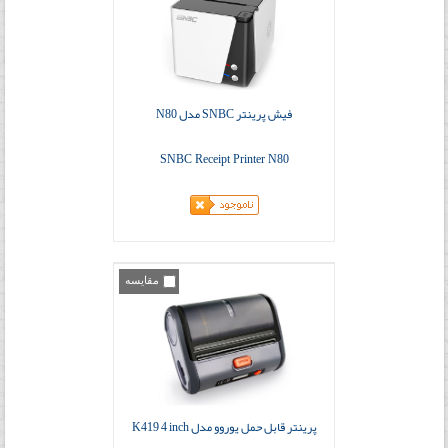
فیش پرینتر SNBC مدل N80
SNBC Receipt Printer N80
مقایسه
پرینتر قابل حمل یوروو مدل K419 4 inch