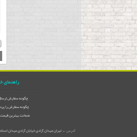
راهنمای خ
چگونه سفارش ارسال 
چگونه سفارش را پردا
ضمانت بهترین قیمت در
آدرس ←
تهران میدان آزادی خیابان آزادی میدان استاد معین خیابان ۲۱ متری جی بین طوس و دامپز