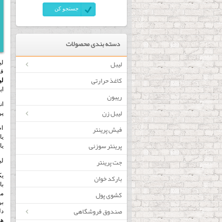
دسته بندی محصولات
لیبل
لی
قا
کاغذ حرارتی
لی
ای
ریبون
ان
لیبل زن
پر
فیش پرینتر
اط
پرینتر سوزنی
یا
جت پرینتر
لی
بارکد خوان
یک
با
کشوی پول
مع
بر
صندوق فروشگاهی
دل