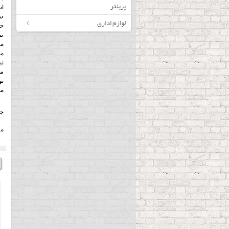
پرینتر
اس
سو
لوازم اداری
حر
نم
مع
می
می
تو
مط
جس
مر