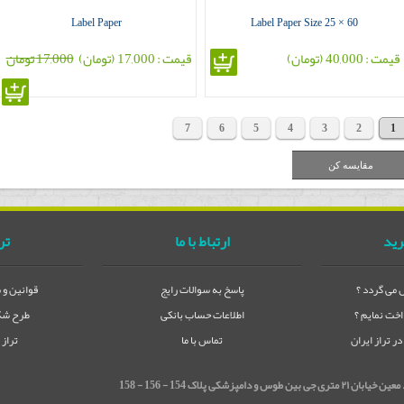
Label Paper
Label Paper Size 25 × 60
قیمت : 40,000 (تومان)
قیمت : 17,000 (تومان)
17,000 تومان
7
6
5
4
3
2
1
رید
ارتباط با ما
تر
می گردد ؟
پاسخ به سوالات رایج
قوانین و 
خت نمایم ؟
اطلاعات حساب بانکی
طرح شکا
 تراز ایران
تماس با ما
تراز
شکی پلاک 154 - 156 - 158