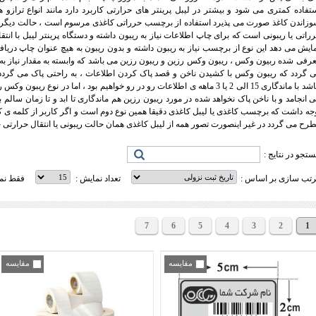
تفاده کمتری می شود و بیشتر در لیبل پرینتر های حرارتی کاربرد دارد مانند انواع ترازو ها
زاندن کاغذ صورت می پذیرد استفاده از برچسب حرراتی کاغذی مرسوم است ، حالت دیگر لی
راتی یا ریبونی است که برای چاپ اطلاعات نیاز به ریبون داشته و دستگاه پرینتر لیبل با ان
ایش می دهد این نوع از برچسب نیاز به ریبون داشته و بدون ریبون به هیچ عنوان چاپ د
رفی شده ربیون وکس ، ریبون وکس رزین و ریبون رزین می باشد که وابسته به مقدار نیاز به 
 گردد که ریبون وکس با کشیدن ناخن و قصد پاک کردن اطلاعات ، به راحتی پاک می گردد 
 انجامد و با ناخن پاک نخواهد شده در مورد ریبون رزین هم ماندگاری تا ابد و تا زمان سالم
جه داشت که برچسب کاغذی یا لیبل کاغذی دقیقا همین نوع دوم است و اگر کاربر از کلمه ی ک
رح می گردد در غیر اینصورت تصور همه از لیبل کاغذی همان حالت ریبونی یا انتقال حرارتی خو
تجو در نتایج :
تب سازی بر اساس :
تعداد نمایش :
فقط نما
7
6
5
4
3
2
1
مقایسه
مقایسه