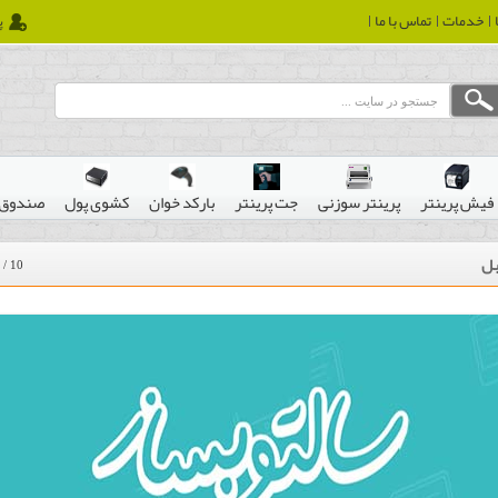
خدمات
تماس با ما
پ
فیش پرینتر
پرینتر سوزنی
جت پرینتر
بارکد خوان
کشوی پول
صندوق 
بل
/
10