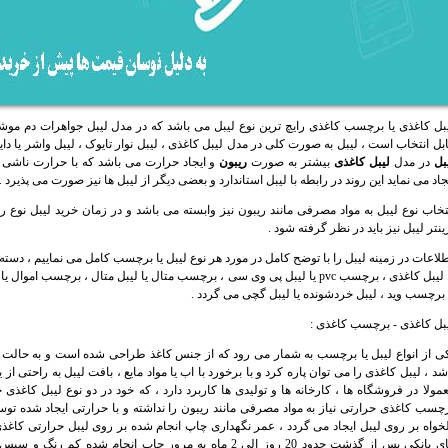
بل کاغذی یا برچسب کاغذی رایچ ترین نوع لیبل می باشد که در مدل لیبل جواهرات دم مو
بل انتخاب است ، لیبل به صورت کلی در مدل لیبل کاغذی ، لیبل نوار تایوک ، لیبل واشر یا دایره ای ، لیبل متال 
بل
در مدل
لیبل کاغذی
بیشتر به صورت
ریبون
و ایجاد حرارت می باشد که با حرارت ناشی از
جاد می نماید این روند در رابطه با لیبل استاندارد و بعضی دیگر از لیبل ها نیز صورت می پذیرد .
تخاب نوع
لیبل
به مواد مصرفی مانند ریبون نیز وابسته می باشد و در زمان خرید لیبل نوع ری
ینتر لیبل نیز باید در نظر گرفته شود .
لاعات در زمینه لیبل را با توضح کامل در مورد هر نوع لیبل یا برچسب کامل می نماییم ، د
یا لیبل کاغذی ، برچسب pvc یا لیبل پی وی سی ، برچسب متال یا لیبل متال ، برچسب 
 برچسب وید ، لیبل خردشونده یا لیبل گچی می گردد .
بل کاغذی - برچسب کاغذی :
ی از انواع لیبل یا برچسب به شمار می رود که از جنس کاغذ طراحی شده است و به حالت ت
شد ، لیبل کاغذی را می توان پاره کرد و با برخورد با اب یا مواد مایع ، بافت لیبل به راحتی ا
مولا در فروشگاه ها ، کارخانه ها و تولیدی ها کاربرد دارد ، که خود در دو نوع لیبل کاغ
چسب کاغذی حرارتی نیاز به مواد مصرفی مانند ریبون را نداشته و با حرارتی ایجاد شده تو
خواه بر روی لیبل ایجاد می گردد ، عمر نگهداری چاپ انجام شده بر روی لیبل حرارتی کاغذ
های بانکی پس از گذشت حدود 20 روز الی 2 ماه به مرور چاپ انجام 