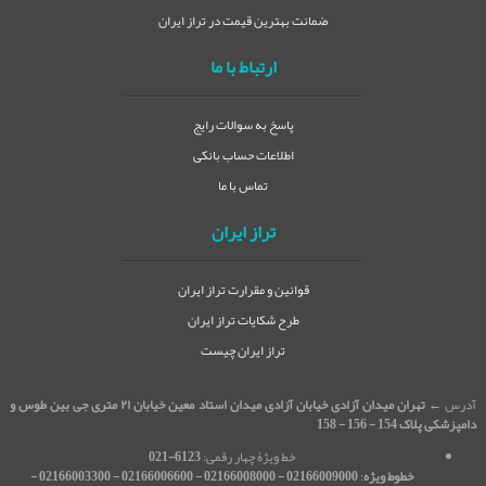
ضمانت بهترین قیمت در تراز ایران
ارتباط با ما
پاسخ به سوالات رایج
اطلاعات حساب بانکی
تماس با ما
تراز ایران
قوانین و مقرارت تراز ایران
طرح شکایات تراز ایران
تراز ایران چیست
آدرس ←
تهران میدان آزادی خیابان آزادی میدان استاد معین خیابان ۲۱ متری جی بین طوس و
دامپزشکی پلاک 154 - 156 - 158
خط ویژۀ چهار رقمی:
6123-021
خطوط ویژه
:
02166009000 - 02166008000 - 02166006600 - 02166003300 -