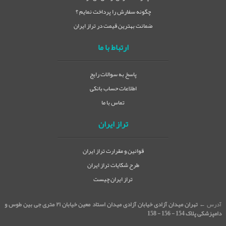
چگونه سفارش را پرداخت نمایم ؟
ضمانت بهترین قیمت در تراز ایران
ارتباط با ما
پاسخ به سوالات رایج
اطلاعات حساب بانکی
تماس با ما
تراز ایران
قوانین و مقرارت تراز ایران
طرح شکایات تراز ایران
تراز ایران چیست
آدرس ←
تهران میدان آزادی خیابان آزادی میدان استاد معین خیابان ۲۱ متری جی بین طوس و
دامپزشکی پلاک 154 - 156 - 158