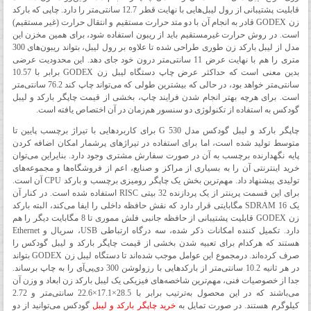
قابلیت پشتیبانی از رول لیبل‌هایی با نهایت قطر 12.7 سانتی‌متر را دارد. چاپی که بارکد
زن GODEX قادر به انجام آن با دو متد حرارت مستقیم و انتقال حرارت (غیر مستقیم)
است. در روش حرارت غیرمستقیم باید از ریبون استفاده شود، برای همین مخزن این
مدل از لیبل بارکد زن طوری طراحی شده تا علاوه بر رول‌ لیبل، بتواند ریبون‌های 300
متری را هم با نهایت عرض 11 سانتی‌متر درون خود جای دهد. این محدودیت عرضی
بدین معنی است که حداکثر عرض چاپ دستگاه لیبل زن GODEX برابر با 10.57
سانتی‌متر خواهد بود، در حالی که بیشترین طولی که می‌تواند چاپ کند 76.2 سانتی‌متر
است. برای هرچه بهتر انجام شدن فرایند چاپ، بخشی از قیمت چاپگر بارکد و لیبل
گودکس به استفاده از تکنولوژی دو سنسور هم‌زمان در آن اختصاص یافته است.
چاپگر بارکد و لیبل گودکس مدل G 530 برای کاربردهایی با تیراژ برچسب پایین تا
متوسط تولید شده است، اما برای استفاده در تیراژهای پرشمار امکان اضافه کردن
پایه نگهدارنده برچسب به آن در ‌صورت سفارش مشتری وجود دارد. بنایراین می‌توان
خرید اینترنتی آن را به بسیاری از مراکز و صنایع، اعم از فروشگاه‌ها و مجموعه‌های
تولیدی پیشنهاد داد. مهم‌ترین بخش یک چاپگر رومیزی برچسب و بارکد CPU آن است.
برای این قسمت پرینتر از یک پردازنده 32 بیتی RISC استفاده شده است. در کنار آن
یک SDRAM 16 مگابایتی قرار دارد که نقش حافظه داخلی را ایفا می‌کند، البته بارکد
زن GODEX قابلیت پشتیبانی از حافظه جانبی فلش مموری تا 8 مگابایت دیگر را هم
دارد. تکمیل کننده امکانات ذکر شده، سه درگاه ارتباطی USB، سریال و Ethernet
هستند که هرکدام برای تعبیه شدن بخشی از قیمت چاپگر بارکد و لیبل گودکس را
صرف کرده‌اند. درمجموع این عوامل موجب شده‌اند تا دستگاه لیبل زن GODEX بتواند
در هر ثانیه 10.2 سانتی‌متر از بارکدهایی با رزولوشن 300 دی‌پی‌آی را به چاپ برساند.
جدا از خصوصیات فنی، مهم‌ترین شاخصه‌های فیزیکی یک لیبل بارکد زن ابعاد و وزن آن
می‌باشند که در این محصول به‌ترتیب برابر با 28.5×17.1×22.6 سانتی‌متر و 2.72
کیلوگرم هستند. در صورت تمایل به
خرید چاپگر بارکد و لیبل
گودکس می‌توانید از دو