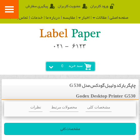
ورود کاربران
عضویت کاربران
پیگیری سفارش
صفحه اصلی
مقالات
اخبار
مقایسه
درباره ما
خدمات
تماس با ما
سبد خرید
0
چاپگر بارکد و لیبل گودکس مدل G 530
Godex Desktop Printer G530
مشخصات کلی
محصولات مرتبط
نظرات
مشخصات کلی