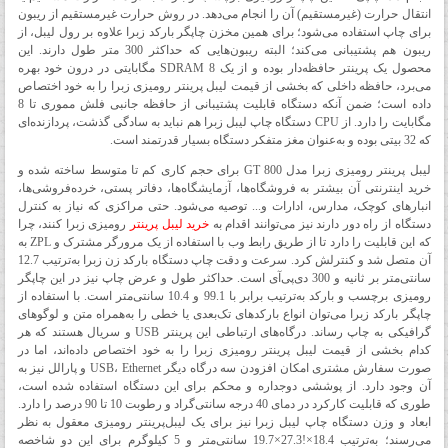
انتقال حرارت (غیرمستقیم) آن را انجام می‌دهد. در روش حرارت غیرمستقیم از ریبون
برای چاپ استفاده می‌شود؛ برای همین مخزن چاپگر بارکد زبرا علاوه بر رول لیبل، از
ریبون‌ هم پشتیبانی می‌کند؛ البته ریبون‌هایی که حداکثر 300 متر طول دارند. این
محصول یک پرینتر حافظه‌دار بوده و از یک SDRAM 8 مگابایتی در درون خود بهره
می‌برد، حافظه داخلی که بخشی از قیمت لیبل پرینتر رومیزی زبرا را به خود اختصاص
داده است؛ ضمن آنکه دستگاه قابلیت پشتیبانی از حافظه جانبی فلش مموری تا 8
مگابایت را دارد. از CPU دستگاه چاپ لیبل زبرا هم نباید به سادگی گذشت، پردازند‌ه‌ای
که 32 بیتی بوده و به‌عنوان مغز متفکر دستگاه بسیار قدرتمند است.
لیبل پرینتر رومیزی زبرا مدل GT 800 برای حجم کاری کم تا متوسط ساخته شده و
خرید اینترنتی آن بیشتر به فروشگاه‌ها، آزمایشگا‌ه‌ها، دفاتر پستی، خرده‌فروشی‌ها،
انبارهای کوچک، مدارس، ادارات و... توصیه می‌شود. حتی مراکزی که نیاز به کنترل
دستگاه از راه دور دارند نیز می‌توانند اقدام به
خرید لیبل پرینتر
رومیزی زبرا کنند، چرا
که این قابلیت را دارد تا از طریق رابط وب با استفاده از یک مرورگر مشترک و ZPL به
آن متصل شد و کنترلش کرد. سرعت و دقت چاپ دستگاه بارکد زن زبرا به‌ترتیب 12.7
سانتی‌متر بر ثانیه و 300 دی‌پی‌آی است. حداکثر طول و عرض چاپ نیز در این چاپگر
رومیزی برچسب و بارکد به‌ترتیب برابر با 99.1 و 10.4 سانتی‌متر است. با استفاده از
چاپگر بارکد زبرا می‌توان انواع بارکدهای تک‌بعدی یا خطی را به‌همراه متن و لوگوهای
گرافیکی به چاپ رساند. درگاه‌های ارتباطی این پرینتر USB و سریال هستند که هر
کدام بخشی از قیمت لیبل پرینتر رومیزی زبرا را به خود اختصاص داده‌اند، اما در
صورت سفارش مشتری امکان افزودن سه درگاه دیگر USB، Ethernet و پارالل نیز به
آن وجود دارد. از پوششی دوجداره و محکم برای این دستگاه استفاده شده است،
طوری که قابلیت کارکرد در دمای 40 درجه سانتی‌گراد و رطوبت 10 تا 90 درصد را دارد.
ابعاد و وزن دستگاه چاپ لیبل زبرا نیز برای یک لیبل‌پرینتر رومیزی معقول به نظر
می‌رسند؛ به‌ترتیب 18.4×!27.3×19.7 سانتی‌متر و 5 کیلوگرم برای این دو شاخصه