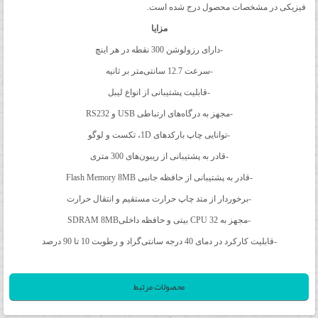
فیزیکی در مشخصات محصول درج شده است.
مزایا
-دارای رزولوشن 300 نقطه در هر اینچ
-سرعت 12.7 سانتی‌متر بر ثانیه
-قابلیت پشتیبانی از انواع لیبل
-مجهز به درگاه‌های ارتباطی USB و RS232
-توانایی چاپ بارکدهای 1D، تکست و لوگو
-قادر به پشتیبانی از ریبون‌های 300 متری
-قادر به پشتیبانی از حافظه جانبی Flash Memory 8MB
-برخوردار از متد چاپ حرارت مستقیم و انتقال حرارت
-مجهز به CPU 32 بیتی و حافظه داخلیSDRAM 8MB
-قابلیت کارکرد در دمای 40 درجه سانتی‌گراد و رطوبت 10 تا 90 درصد
محصولات مرتبط