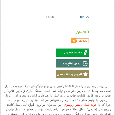
کد کالا :
13220
0 (تومان)
لیبل پرینتر رومیزی زبرا مدل GT800 رقیبی جدی برای چاپگرهای بارکد موجود در بازار
است که توسط کمپانی زبرا طراحی و تولید شده است. دستگاه بارکد زن زبرا علاوه بر
چاپ بر روی کاغذ، قابلیت چاپ بر روی لیبل را هم دارد. ازاین‌رو مخزن آن از رول
لیبل‌هایی با نهایتر قطر 12.7 سانتی‌متر پشتیبانی می‌کند. نوع این لیبل‌ها مهم نیست،
چرا که با
خرید لیبل پرینتر رومیزی
زبرا می‌توان بر روی انواع لیبل مثل کاغذی،
پی‌وی‌سی (صدفی)، متال، طلا و جواهر، ترانسپارنت ووید، پارچه‌ای و... عمل چاپ را
انجام داد. چاپی که این چاپگر رومیزی برچسب و بارکد با دو متد حرارت مستقیم یا