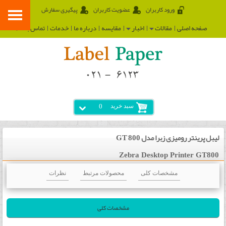
ورود کاربران
عضویت کاربران
پیگیری سفارش
صفحه اصلی
مقالات
اخبار
مقایسه
درباره ما
خدمات
تماس با ما
سبد خرید
0
لیبل پرینتر رومیزی زبرا مدل GT 800
Zebra Desktop Printer GT800
مشخصات کلی
محصولات مرتبط
نظرات
مشخصات کلی