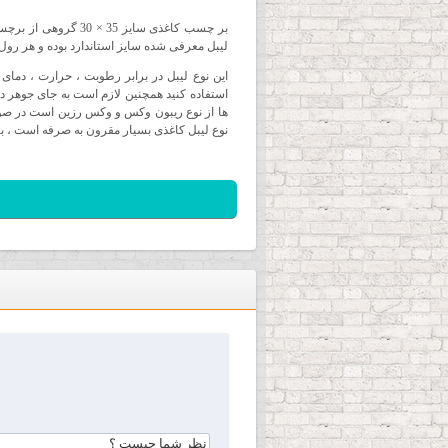
بر چسب کاغذی سایز 35 × 30 گروهی از برچسب بوده که از جنس کاغذ تولید می گردد ، برچسب کاغذی توسط دستگاه
لیبل معرفی شده سایز استاندارد بوده و هر رول شامل 4500 عدد برچسب در ردیف سه
این نوع لیبل در برابر رطوبت ، حرارت ، دمای ب
استفاده کنید همچنین لازم است به جای جوهر در ل
ها از نوع ریبون وکس و وکس رزین است در صورت
نوع لیبل کاغذی بسیار مقرون به صرفه است ، 