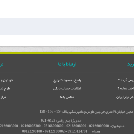
رید
ارتباط با ما
تر
می گردد ؟
پاسخ به سوالات رایج
قوانین و 
خت نمایم ؟
اطلاعات حساب بانکی
طرح شکا
 تراز ایران
تماس با ما
تراز
شکی پلاک 154 - 156 - 158
خط ویژۀ چهار رقمی:
6123-021
خطوط ویژه
:
02166009000 - 02166008000 - 02166006600 - 02166003300 - 02166003000
همراه ← 09123124701 - 09122108002 - 09122200108