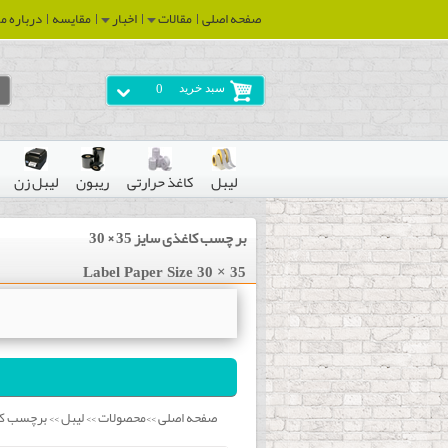
صفحه اصلی
مقالات
اخبار
مقایسه
درباره ما
سبد خرید
0
لیبل
کاغذ حرارتی
ریبون
لیبل زن
بر چسب کاغذی سایز 35 × 30
Label Paper Size 30 × 35
صفحه اصلی
محصولات
لیبل
برچسب ک
>>
>>
>>