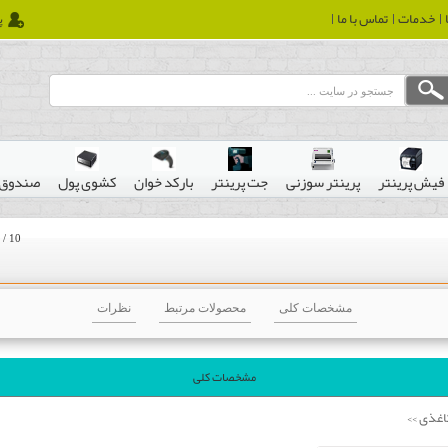
خدمات
تماس با ما
پ
فیش پرینتر
پرینتر سوزنی
جت پرینتر
بارکد خوان
کشوی پول
صندوق 
/
10
مشخصات کلی
محصولات مرتبط
نظرات
مشخصات کلی
اغذی
>>