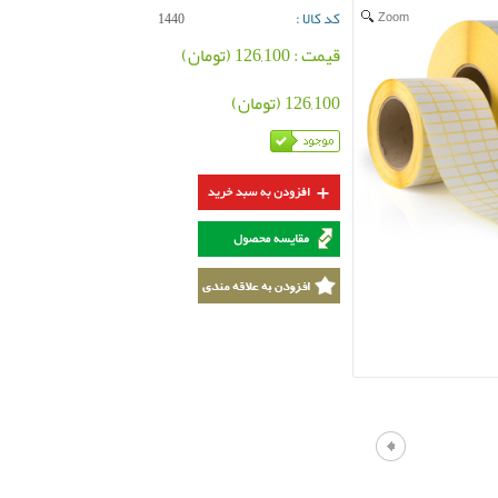
کد کالا :
Zoom
1440
قیمت : 126,100 (تومان)
126,100 (تومان)