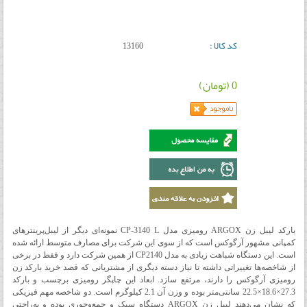
کد کالا :
13160
0 (تومان)
بارکد لیبل زن ARGOX رومیزی مدل CP-3140 L نمونه‌ای دیگر از لیبل‌پرینترهای
کمپانی مشهور آرگوکس است که از سوی این شرکت برای مصارف متوسط ارائه شده
است. این دستگاه شباهت زیادی به مدل CP2140 از همین شرکت دارد و فقط در برخی
از شاخصه‌ها تغییراتی داشته تا نیاز دسته دیگری از مشتریانی که قصد خرید بارکد زن
رومیزی آرگوکس را دارند، مرتفع سازد. ابعاد این چاپگر رومیزی برچسب و بارکد
27.3×18.6×22.5 سانتی‌متر بوده و وزن آن 2.1 کیلوگرم است. دو شاخصه مهم فیزیکی
که نشان می‌دهند لیبل زن ARGOX دستگاه سبک و جمع‌وجوری بوده و به‌راحتی