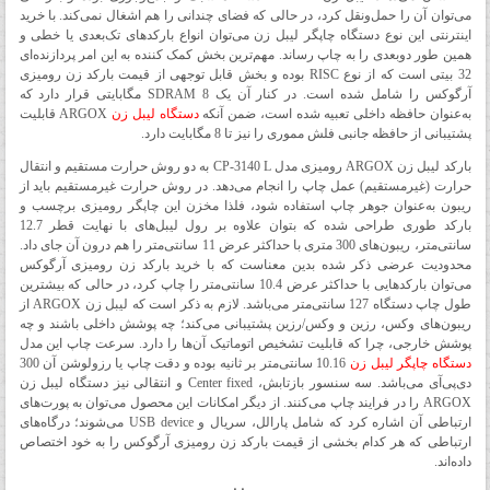
می‌توان آن را حمل‌ونقل کرد، در حالی که فضای چندانی را هم اشغال نمی‌کند. با خرید
اینترنتی این نوع دستگاه چاپگر لیبل زن می‌توان انواع بارکدهای تک‌بعدی یا خطی و
همین طور دوبعدی را به چاپ رساند. مهم‌ترین بخش کمک‌ کننده به این امر پردازنده‌ای
32 بیتی است که از نوع RISC بوده و بخش قابل توجهی از قیمت بارکد زن رومیزی
آرگوکس را شامل شده است. در کنار آن یک SDRAM 8 مگابایتی قرار دارد که
به‌عنوان حافظه داخلی تعبیه شده است، ضمن آنکه
دستگاه لیبل زن
ARGOX قابلیت
پشتیبانی از حافظه جانبی فلش مموری را نیز تا 8 مگابایت دارد.
بارکد لیبل زن ARGOX رومیزی مدل CP-3140 L به دو روش حرارت مستقیم و انتقال
حرارت (غیرمستقیم) عمل چاپ را انجام می‌دهد. در روش حرارت غیرمستقیم باید از
ریبون به‌عنوان جوهر چاپ استفاده شود، فلذا مخزن این چاپگر رومیزی برچسب و
بارکد طوری طراحی شده که بتوان علاوه بر رول لیبل‌های با نهایت قطر 12.7
سانتی‌متر، ریبون‌های 300 متری با حداکثر عرض 11 سانتی‌متر را هم درون آن جای داد.
محدودیت عرضی ذکر شده بدین معناست که با خرید بارکد زن رومیزی آرگوکس
می‌توان بارکدهایی با حداکثر عرض 10.4 سانتی‌متر را چاپ کرد، در حالی که بیشترین
طول چاپ دستگاه 127 سانتی‌متر می‌باشد. لازم به ذکر است که لیبل زن ARGOX از
ریبون‌های وکس، رزین و وکس/رزین پشتیبانی می‌کند؛ چه پوشش داخلی باشند و چه
پوشش خارجی، چرا که قابلیت تشخیص اتوماتیک آن‌ها را دارد. سرعت چاپ این مدل
دستگاه چاپگر لیبل زن
10.16 سانتی‌متر بر ثانیه بوده و دقت چاپ یا رزولوشن آن 300
دی‌پی‌آی می‌باشد. سه سنسور بازتابش، Center fixed و انتقالی نیز دستگاه لیبل زن
ARGOX را در فرایند چاپ می‌کنند. از دیگر امکانات این محصول می‌توان به پورت‌های
ارتباطی آن اشاره کرد که شامل پارالل، سریال و USB device می‌شوند؛ درگاه‌های
ارتباطی که هر کدام بخشی از قیمت بارکد زن رومیزی آرگوکس را به خود اختصاص
داده‌اند.