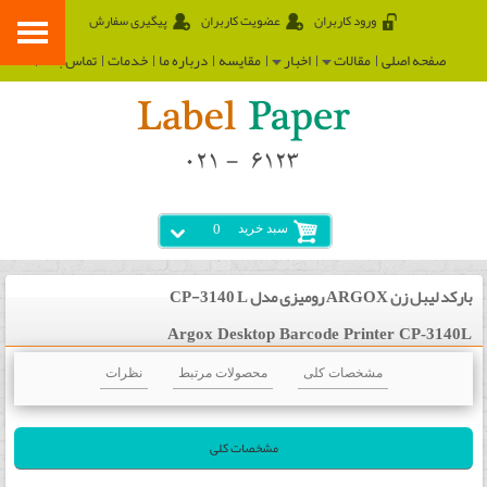
ورود کاربران
عضویت کاربران
پیگیری سفارش
صفحه اصلی
مقالات
اخبار
مقایسه
درباره ما
خدمات
تماس با ما
سبد خرید
0
بارکد لیبل زن ARGOX رومیزی مدل CP-3140 L
Argox Desktop Barcode Printer CP-3140L
مشخصات کلی
محصولات مرتبط
نظرات
مشخصات کلی