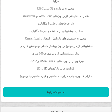
مزایا
-مجهز به پردازنده 32 بیتی RISC
-قادر به پشتیبانی از ریبون‌های Wax، Resin و Wax/Resin
-دارای حافظه داخلی 8 مگابایت
-قابلیت پشتیبانی از حافظه جانبی 8 مگابایت
-مجهز به سنسورهای بازتابش، انتقال و Center fixed
-پشتیبانی از هر دو نوع ریبون‌ پوشش داخلی و پوشش خارجی
-توانایی پشتیبانی از ریبون‌های 300 متری
-برخوردار از پورت‌های USB، Parallel و RS232
-قابلیت چاپ بارکدهای 1D و 2D
-دارای فناوری چاپ حرارت مستقیم و غیرمستقیم (با ریبون)
محصولات مرتبط