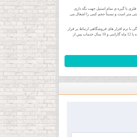
ه ی تمام فلزی با گیره ی تمام استیل جهت نگه داری
ده و توسط کلید استیل در قسمت جلوی کشوی برقی قفل می گردد ، صندوق پول بیکسولون کره دارای ابعاد 46 × 17 × 10 سانتی متر است و نسبتاً حجم کمی را اشغال می
 سادگی با نرم افزار های فروشگاهی ارتباط بر قرار
می کند و قابل اتصال به فیش پرینتر های حرارتی است ، کشوی بیکسلون قابلیت پشتیبانی پورت های RS232 ، RJ12 ، USB را دارد و همراه با 12 ماه گارانتی و 10 سال خدمات پس از