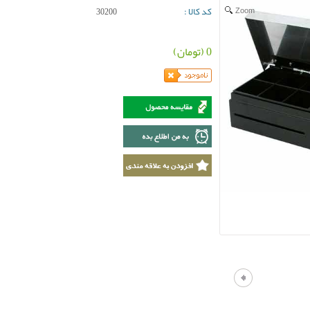
کد کالا :
Zoom
30200
0 (تومان)