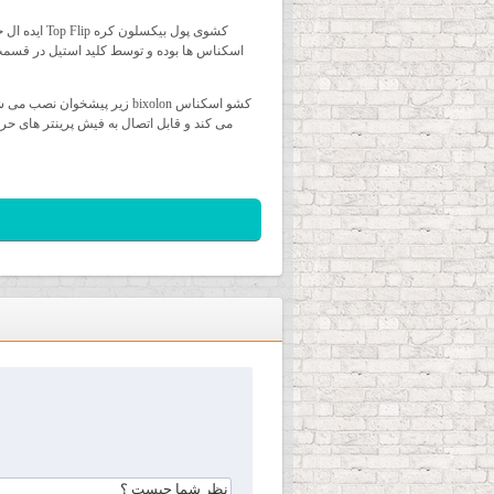
کشوی پول ب
کشو اسکناس bixolon زیر پی