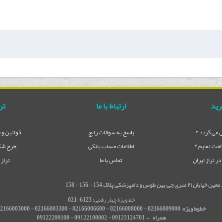
رید
ارتباط با ما
تر
می گردد ؟
پاسخ به سوالات رایج
قوانین و 
خت نمایم ؟
اطلاعات حساب بانکی
طرح شکا
 تراز ایران
تماس با ما
تراز
شکی پلاک 154 - 156 - 158
خط ویژۀ چهار رقمی:
6123-021
خطوط ویژه
:
02166009000 - 02166008000 - 02166006600 - 02166003300 - 02166003000
همراه ← 09123124701 - 09122108002 - 09122200108