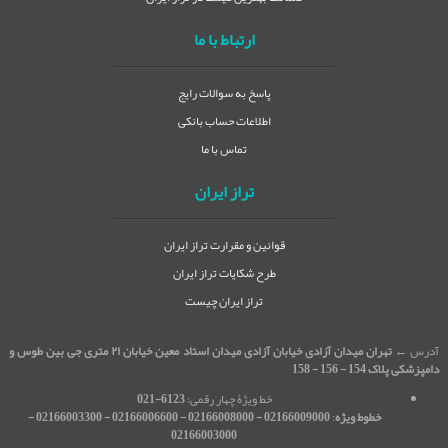
ارتباط با ما
پاسخ به سوالات رایج
اطلاعات حساب بانکی
تماس با ما
تراز ایران
قوانین و مقرارت تراز ایران
طرح شکایات تراز ایران
تراز ایران چیست
آدرس ←
تهران میدان آزادی خیابان آزادی میدان استاد معین خیابان ۲۱ متری جی بین طوس و
دامپزشکی پلاک 154 - 156 - 158
خط ویژۀ چهار رقمی:
6123-021
خطوط ویژه
:
02166009000 - 02166008000 - 02166006600 - 02166003300 -
02166003000