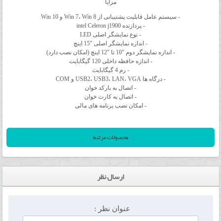
مزایا
- سیستم عامل قابلیت پشتیبانی از Win 7، Win 8 و Win 10
- پردازنده intel Celeron j1900
- نوع نمایشگر اصلی LED
- اندازه نمایشگر اصلی "15 اینچ
- اندازه نمایشگر دوم "10 تا "12 اینچ (امکان نصب دارد)
- اندازه حافظه داخلی 120 گیگابایت
- رم 4 گیگابایت
- درگاه ها USB2، USB3، LAN، VGA و COM
- اتصال به بارکد خوان
- اتصال به کارت خوان
- امکان نصب برنامه های مالی
محصولات مرتبط
ارسال نظر
عنوان نظر :