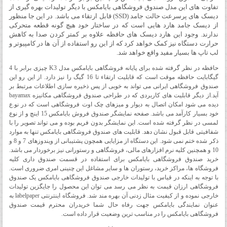
تفاوت های این مدل صندوق فروشگاهی بایامکس با دیگر تولیدات بهره گیری از
دیسک های پرسرعت حالت جامد (SSD) قابل ارتقاء می باشد. در این جا منظور
از دیسک جامد هارد هایی است که در ساختار خود هیچ گونه قطعه متحرکی
ندارند. وجود این هارد دیسک های حافظه علاوه بر کمتر کردن صدا به کاهش
حرارت دستگاه نیز کمک خواهد کرد که از این رو استفاده از آن ها در کامپیوتر و
لب تاپ ها بسیار مفید واقع خواهد شد.
حافظه در نظر گرفته شده برای پایانه فروشگاهی بایامکس مدل K3 چیزی برابر با 4
گیگابایت حافظه موقت است که قابلیت ارتقاء تا 16 گیگ را نیز دارد. از این رو این
صندوق فروشگاهی ایرانی می تواند به خوبی از پس ذخیره سازی اطلاعات مرتبط بر
آید.از دیگر قابلیت های کاربردی که در طراحی صندوق فروشگاهی مکانیزه bayamax
دیده می شود امکان اتصال به دیوار و میزهای چک اوت فروشگاهی است که در نو.ع
خود بسیار کارآمد می باشد. صفحه نمایشگر صندوق فروش بایامکس 15 اینچ و از نوع
لمسی در نظر گرفته شده است. این نمایشگر بدون فریم بوده و می تواند تصویر را با
شفافیتی قابل قبول نشان دهد. قابلیت های صندوق فروشگاهی بایامکس تنها به موارد
ذکر شده ختم نمی شود. این دستگاه از مزایایی همچون پشتیبانی از ویندوزهای 7 و 8 و
10 و همچنین کلیه نرم افزارهای مالی، فروشگاهی و رستورانی نیز برخوردار می باشد.
خرید صندوق فروشگاهی بایامکس برای استفاده در قسمت صندوق داری کلیه
فروشگاه ها، مراکز خرید، رستوران ها و سایر مشاغل این چنینی امری ضروری است.
با توجه به اینکه در قیاس با تولیدات خارجی صندوق فروشگاهی بایامکس یک صندوق
فروشگاهی ارزان قیمت به نظر می رسد می توان این محصول را جایگزین تولیدات
خارجی نموده و از کیفیت مثال زدنی آن بهره مند شد. فروشگاه اینترنتی labelpaper به
عنوان نمایندگی بایامکس جهت رفاه حال شما خریدران محترم قیمت صندوق
فروشگاهی بایامکس را در مناسب ترین وضعیت قرار داده است.