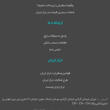
چگونه سفارش را پرداخت نمایم ؟
ضمانت بهترین قیمت در تراز ایران
ارتباط با ما
پاسخ به سوالات رایج
اطلاعات حساب بانکی
تماس با ما
تراز ایران
قوانین و مقرارت تراز ایران
طرح شکایات تراز ایران
تراز ایران چیست
آدرس ←
تهران میدان آزادی خیابان آزادی میدان استاد معین خیابان ۲۱ متری جی بین طوس و
دامپزشکی پلاک 154 - 156 - 158