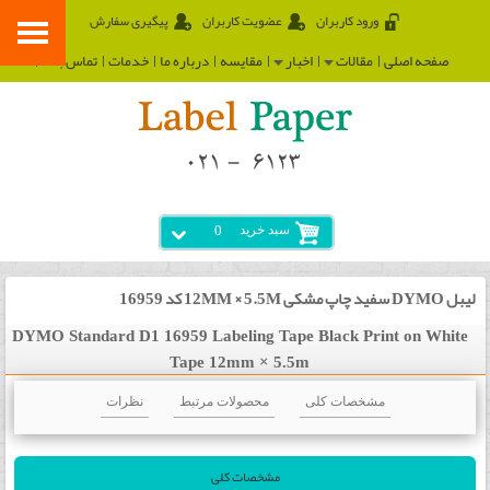
ورود کاربران
عضویت کاربران
پیگیری سفارش
صفحه اصلی
مقالات
اخبار
مقایسه
درباره ما
خدمات
تماس با ما
سبد خرید
0
لیبل DYMO سفید چاپ مشکی 12MM × 5.5M کد 16959
DYMO Standard D1 16959 Labeling Tape Black Print on White
Tape 12mm × 5.5m
مشخصات کلی
محصولات مرتبط
نظرات
مشخصات کلی