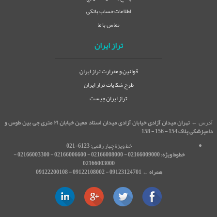
اطلاعات حساب بانکی
تماس با ما
تراز ایران
قوانین و مقرارت تراز ایران
طرح شکایات تراز ایران
تراز ایران چیست
آدرس ←
تهران میدان آزادی خیابان آزادی میدان استاد معین خیابان ۲۱ متری جی بین طوس و
دامپزشکی پلاک 154 - 156 - 158
خط ویژۀ چهار رقمی:
6123-021
خطوط ویژه
:
02166009000 - 02166008000 - 02166006600 - 02166003300 -
02166003000
همراه ← 09123124701 - 09122108002 - 09122200108