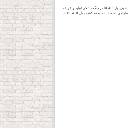
صندوق پول مشکی 4 خانه مدل BC410 با امکان اتصال به فیش پرینتر فروشگاهی یکی از اعضای اصلی میز یک فروشگاه به حساب می آید، صندوق پول BC410 در رنگ مشکی تولید و عرضه
بدنه کشو پول BC410 از