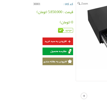
کد کالا :
Zoom
30001
قیمت : 5,850,000 (تومان)
0 (تومان)