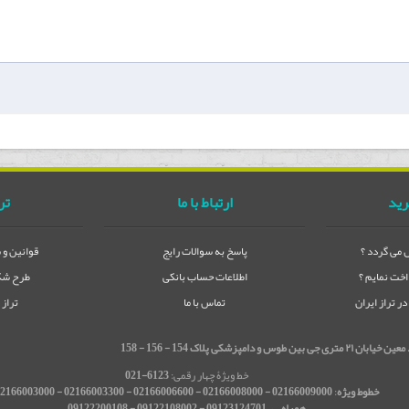
رید
ارتباط با ما
تر
می گردد ؟
پاسخ به سوالات رایج
قوانین و 
خت نمایم ؟
اطلاعات حساب بانکی
طرح شکا
 تراز ایران
تماس با ما
تراز
شکی پلاک 154 - 156 - 158
خط ویژۀ چهار رقمی:
6123-021
خطوط ویژه
:
02166009000 - 02166008000 - 02166006600 - 02166003300 - 02166003000
همراه ← 09123124701 - 09122108002 - 09122200108