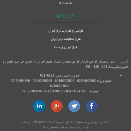
تماس با ما
تراز ایران
قوانین و مقرارت تراز ایران
طرح شکایات تراز ایران
تراز ایران چیست
آدرس ←
تهران میدان آزادی خیابان آزادی میدان استاد معین خیابان ۲۱ متری جی بین طوس و
دامپزشکی پلاک 154 - 156 - 158
خط ویژۀ چهار رقمی:
6123-021
خطوط ویژه
:
02166009000 - 02166008000 - 02166006600 - 02166003300 -
02166003000
همراه ← 09123124701 - 09122108002 - 09122200108
© تمامی حقوق این وب سایت متعلق به فروشگاه labelpaper.ir می باشد.
طراحی و توسعه:
برنامه نویسی مبنا