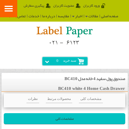
ورود کاربران
عضویت کاربران
پیگیری سفارش
صفحه اصلی
مقالات
اخبار
مقایسه
درباره ما
خدمات
تماس با ما
سبد خرید
0
صندوق پول سفید 4 خانه مدل BC410
BC410 white 4 Home Cash Drawer
مشخصات کلی
محصولات مرتبط
نظرات
مشخصات کلی