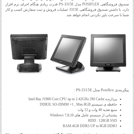
صندوق فروشگاهی POSIFLEX مدل PS-3315E قدرت زیادی هنگام اجرای نرم افزار
دارد، با داشتن صندوق فروشگاهی 3315E عملیات فروش و ثبت سفارش کسب و کار
شما با سرعت باور نکردنی انجام خواهد شد.
پیکربندی Posiflex مدل PS-3315E :
پردازنده Intel Bay J1900 Core CPU up to 2.42GHz 2M Cache
حافظه ی سیستم DDR3L SO-DIMM ×1 , Max.8GB
منبع تغذیه 40 وات و 12 وات
پشتبانی از سیستم عامل های Windows 7,8,10
HDD : 128GB SSD
RAM:4GB DDR3 UP to 8GB DDR3