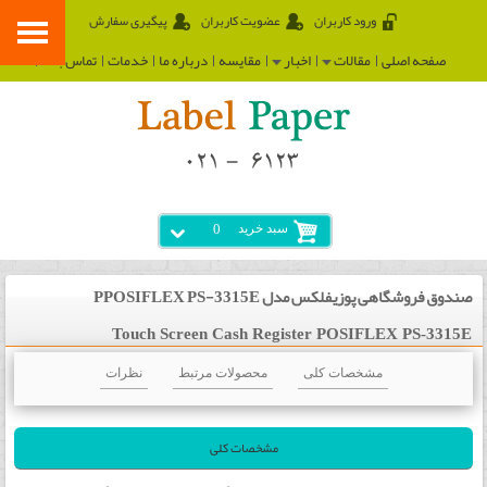
ورود کاربران
عضویت کاربران
پیگیری سفارش
صفحه اصلی
مقالات
اخبار
مقایسه
درباره ما
خدمات
تماس با ما
سبد خرید
0
صندوق فروشگاهی پوزیفلکس مدل PPOSIFLEX PS-3315E
Touch Screen Cash Register POSIFLEX PS-3315E
مشخصات کلی
محصولات مرتبط
نظرات
مشخصات کلی