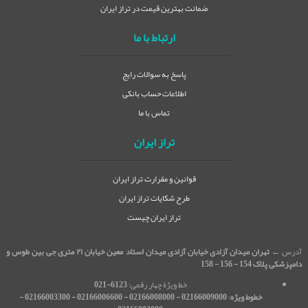
ضمانت بهترین قیمت در تراز ایران
ارتباط با ما
پاسخ به سوالات رایج
اطلاعات حساب بانکی
تماس با ما
تراز ایران
قوانین و مقرارت تراز ایران
طرح شکایات تراز ایران
تراز ایران چیست
آدرس ←
تهران میدان آزادی خیابان آزادی میدان استاد معین خیابان ۲۱ متری جی بین طوس و
دامپزشکی پلاک 154 - 156 - 158
خط ویژۀ چهار رقمی:
6123-021
خطوط ویژه
:
02166009000 - 02166008000 - 02166006600 - 02166003300 -