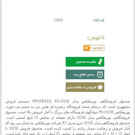
کد کالا :
15022
0 (تومان)
صندوق فروشگاهی پوزیفلکس مدل PPOSIFLEX PS-3315E سیستم فروش
مشهوری است که درتمام شعبه فروشگاه زنجیره ای هایپر می به چشم می خورد،
پوزیفلکس PS-3315E جوابگوی فروشگاه های بزرگ با آمار فروش بالا است، صندوق
فروشگاهی پوزیفلکس مدل 3315E دارای صفحه ی نمایش 15 اینچ لمسی است.
صندوق فروشگاهی مدل 3315E جزو سری XT شرکت پوزیفلکس به شمار می رود که
آمار فروش و رضایت بسیار زیادی را کسب کرده است، صندوق فروش 3315E با
ابعاد 37 × 32 × 25 سانتی متر صفحه ی نمایش 15 اینچ را در دل خود جای داده است،