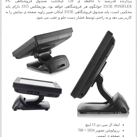
پردازنده قدرتمند با حافظه ی 128 گیگابایت صندوق فروشگاهی PS-
3315E POSIFLEX جوابگوی هر فروشگاهی خواهد بود، پوزیفلکس 3315 دارای پایه
محکمی است، پایه صندوق فروشگاهی 3315E امکان تعییر زاویه صفحه ی نمایش را به
کاربر می دهد و به راحتی توسط فشار دست جلو و عقب می شود.
ابعاد ال سی دی 15 اینچ
رزولوشن تصویر 1024 × 768
صفحه ی لمسی