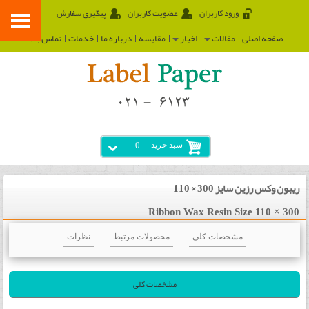
ورود کاربران
عضویت کاربران
پیگیری سفارش
صفحه اصلی
مقالات
اخبار
مقایسه
درباره ما
خدمات
تماس با ما
سبد خرید
0
ریبون وکس رزین سایز 300 × 110
Ribbon Wax Resin Size 110 × 300
مشخصات کلی
محصولات مرتبط
نظرات
مشخصات کلی