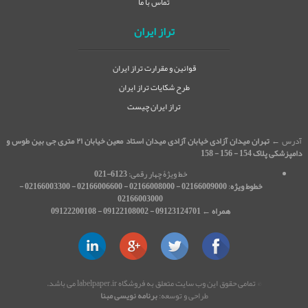
تماس با ما
تراز ایران
قوانین و مقرارت تراز ایران
طرح شکایات تراز ایران
تراز ایران چیست
آدرس ←
تهران میدان آزادی خیابان آزادی میدان استاد معین خیابان ۲۱ متری جی بین طوس و
دامپزشکی پلاک 154 - 156 - 158
خط ویژۀ چهار رقمی:
6123-021
خطوط ویژه
:
02166009000 - 02166008000 - 02166006600 - 02166003300 -
02166003000
همراه ← 09123124701 - 09122108002 - 09122200108
© تمامی حقوق این وب سایت متعلق به فروشگاه labelpaper.ir می باشد.
طراحی و توسعه:
برنامه نویسی مبنا