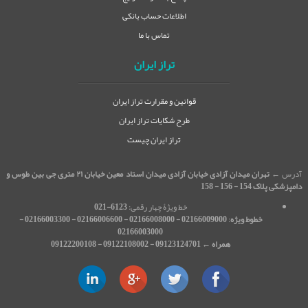
اطلاعات حساب بانکی
تماس با ما
تراز ایران
قوانین و مقرارت تراز ایران
طرح شکایات تراز ایران
تراز ایران چیست
آدرس ←
تهران میدان آزادی خیابان آزادی میدان استاد معین خیابان ۲۱ متری جی بین طوس و
دامپزشکی پلاک 154 - 156 - 158
خط ویژۀ چهار رقمی:
6123-021
خطوط ویژه
:
02166009000 - 02166008000 - 02166006600 - 02166003300 -
02166003000
همراه ← 09123124701 - 09122108002 - 09122200108