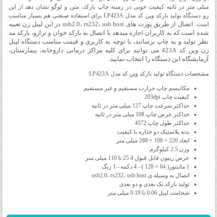
میلی متر در ثانیه کیفیت خوبی در زمینه چاپ بارکد، متن و لوگو نشان دهد از این
رو دستگاه تولید بارکد وین کد مدل LP423A برای استفاده صنعتی هم بسیار مناسب
اتصال از طریق پورت های
usb2.0، rs232، usb host در این لیبل زن تعبیه
است.
شده است که به کاربران اجازه میدهد با اتصال به بارکد خوان و ترازو، بارکد مد
نظر تولید و به چاپ برسانند، با توچه به کاربری و قیمت مناسب دستگاه لیبل
زن وین کد
423A می توانید برای کلیه مراکز درمانی داروخانه، بیمارستان،
آزمایشگاه این دستگاه را انتخاب نمایید.
مشخصات دستگاه تولید بارکد وین کد مدل LP423A:
مکانیسم چاپ حرارت مستقیم و غیر مستقیم
کیفیت چاپ 203dpi
حداکثر سرعت چاپ 127 میلی متر در ثانیه
حداکثر عرض چاپ 108 میلی متر در ثانیه
حداکثر طول چاپ 4572
بدنه پلاستیک دو جداره با کیفیت
ابعاد 220 × 198 × 288 میلی متر
وزن 2.5 کیلوگرم
عرض ریبون قابل قبول 25.4 تا 110 میلی متر
1 مانیتور( 64 × 128 ) - 4 دکمه - 1 زنگ
اتصال به وسیله ی usb2.0، rs232، usb host
تولید بارکد تک بعدی و دو بعدی
ضخامت لیبل 0.06 تا 0.19 میلی متر