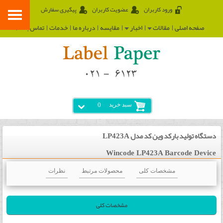
ورود کاربران
عضویت کاربران
پیگیری سفارش
صفحه اصلی
مقالات
اخبار
مقایسه
درباره ما
خدمات
تماس با ما
سبد خرید
0
دستگاه تولید بارکد وین کد مدل LP423A
Wincode LP423A Barcode Device
مشخصات کلی
محصولات مرتبط
نظرات
مشخصات کلی