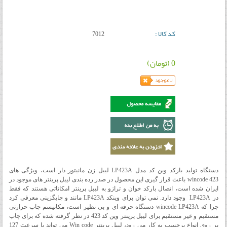
کد کالا :
7012
0 (تومان)
دستگاه تولید بارکد وین کد مدل LP423A لیبل زن مانیتور دار است، ویژگی های
wincode 423 باعث قرار گیری این محصول در صدر رده بندی لیبل پرینتر های موجود در
ایران شده است، اتصال بارکد خوان و ترازو به لیبل پرینتر امکاناتی هستند که فقط
در LP423A وجود دارد. نمی توان برای وینکد LP423A مانند و جایگزینی معرفی کرد
چرا که wincode LP423A دستگاه حرفه ای و بی نظیر است، مکانیسم چاپ حرارتی
مستقیم و غیر مستقیم برای لیبل پرینتر وین کد 423 در نظر گرفته شده که برای چاپ
بر روی انواع برچسب به کار می رود، لیبل پرینتر Win code می تواند با سرعت 127