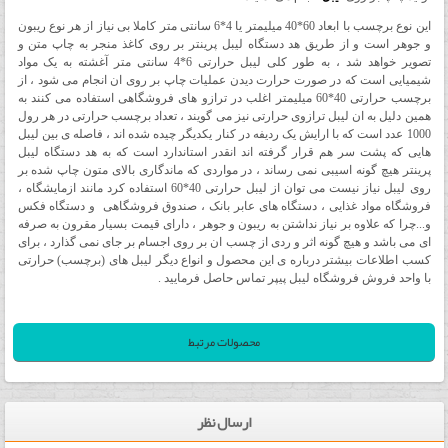
این نوع برچسب با ابعاد 60*40 میلیمتر یا 4*6 سانتی متر کاملا بی نیاز از هر نوع ریبون
و جوهر است و از طریق هد دستگاه لیبل پرینتر بر روی کاغذ منجر به چاپ متن و
تصویر خواهد شد ، به طور کلی لیبل حرارتی 6*4 سانتی متر آغشته به یک مواد
شیمیایی است که در صورت حرارت دیدن عملیات چاپ بر روی ان انجام می شود ، از
برچسب حرارتی 40*60 میلیمتر اغلب در ترازو های فروشگاهی استفاده می کنند به
همین دلیل به ان لیبل ترازوی حرارتی نیز می گویند ، تعداد برچسب حرارتی در هر رول
1000 عدد است که با ارایش یک ردیفه در کنار یکدیگر چیده شده اند ، فاصله ی بین لیبل
هایی که پشت سر هم قرار گرفته اند انقدر استاندارد است که به هد دستگاه لیبل
پرینتر هیچ گونه اسیبی نمی رساند ، در مواردی که ماندگاری بالای متون چاپ شده بر
روی لیبل نیاز نیست می توان از لیبل حرارتی 40*60 استفاده کرد مانند ازمایشگاه ،
فروشگاه مواد غذایی ، دستگاه های عابر بانک ، صندوق فروشگاهی و دستگاه فکس
و...چرا که علاوه بر نیاز نداشتن به ریبون و جوهر ، دارای قیمت بسیار مقرون به صرفه
ای می باشد و هیچ گونه اثر و ردی از چسب ان بر روی اجسام بر جای نمی گذارد ، برای
کسب اطلاعات بیشتر درباره ی این محصول و انواع دیگر لیبل های (برچسب) حرارتی
با واحد فروش فروشگاه لیبل پیپر تماس حاصل فرمایید .
محصولات مرتبط
ارسال نظر