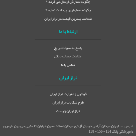
چگونه سفارش ارسال می گردد ؟
چگونه سفارش را پرداخت نمایم ؟
ضمانت بهترین قیمت در تراز ایران
ارتباط با ما
پاسخ به سوالات رایج
اطلاعات حساب بانکی
تماس با ما
تراز ایران
قوانین و مقرارت تراز ایران
طرح شکایات تراز ایران
تراز ایران چیست
آدرس ←
تهران میدان آزادی خیابان آزادی میدان استاد معین خیابان ۲۱ متری جی بین طوس و
دامپزشکی پلاک 154 - 156 - 158