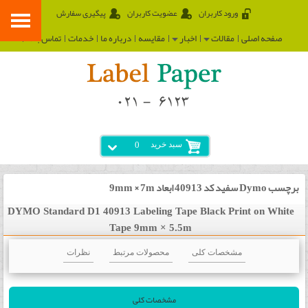
ورود کاربران
عضویت کاربران
پیگیری سفارش
صفحه اصلی
مقالات
اخبار
مقایسه
درباره ما
خدمات
تماس با ما
سبد خرید
0
برچسب Dymo سفید کد 40913 ابعاد 9mm × 7m
DYMO Standard D1 40913 Labeling Tape Black Print on White
Tape 9mm × 5.5m
مشخصات کلی
محصولات مرتبط
نظرات
مشخصات کلی