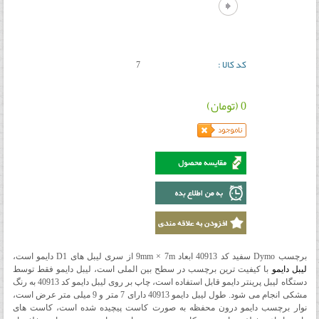
کد کالا :
7
0 (تومان)
برچسب Dymo سفید کد 40913 ابعاد 9mm × 7m از سری لیبل های D1 دایمو است،
لیبل دایمو
با کیفیت ترین برچسب در سطح بین الملی است، لیبل دایمو فقط توسط
دستگاه لیبل پرینتر دایمو قابل استفاده است، چاپ بر روی لیبل دایمو کد 40913 به رنگ
مشکی انجام می شود. طول لیبل دایمو 40913 دارای 7 متر و 9 میلی متر عرض است،
نوار برچسب دایمو درون محفظه به صورت کاست پیچیده شده است، کاست های