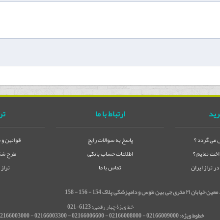
رید
ارتباط با ما
تر
می گردد ؟
پاسخ به سوالات رایج
قوانین و 
خت نمایم ؟
اطلاعات حساب بانکی
طرح شکا
 تراز ایران
تماس با ما
تراز
شکی پلاک 154 - 156 - 158
خط ویژۀ چهار رقمی:
6123-021
خطوط ویژه
:
02166009000 - 02166008000 - 02166006600 - 02166003300 - 02166003000