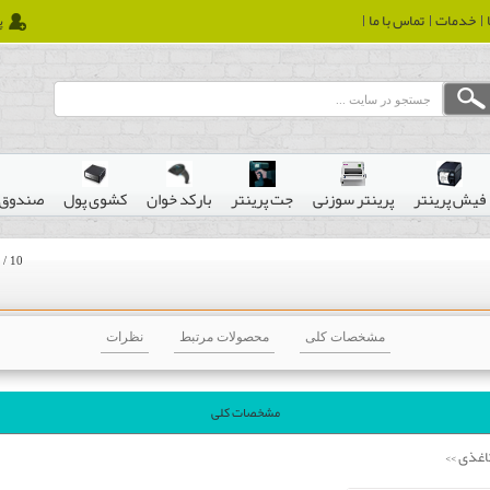
خدمات
تماس با ما
پ
فیش پرینتر
پرینتر سوزنی
جت پرینتر
بارکد خوان
کشوی پول
صندوق 
/
10
مشخصات کلی
محصولات مرتبط
نظرات
مشخصات کلی
اغذی
>>