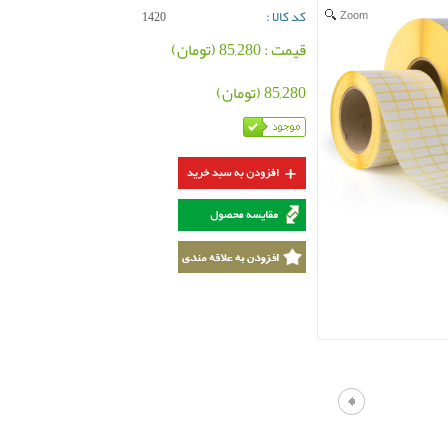
کد کالا :
Zoom
1420
قیمت : 85,280 (تومان)
85,280 (تومان)