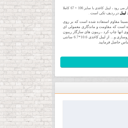
برچسب کاغذی سایز 106 × 67 به صورت کاغذ پشت چسب دار بوده که جهت بسته بندی و ثبت اطلاعات کالا بر روی بدنه یا جعبه ی کالا به کار می رود ، لیبل کاغذی با سایز 106 × 67 کاملا
لیبل
در ردیف تکی است .
نسبتا مقاوم استفاده شده است که بر روی
ده است که مقاومت و ماندگاری معمولی ای
 انها چاپ کرد ، ریبون های سازگار ریبون
وکس و وکس رزین با ابعاد 110*300 و 75*110 هستند در بسیاری از صنایع مانند صنعت داروسازی ، موادغذایی ، نساجی و خودروسازی و.... از لیبل کاغذی 10.6*6.7 سانتی
تماس حاصل فرمایید.