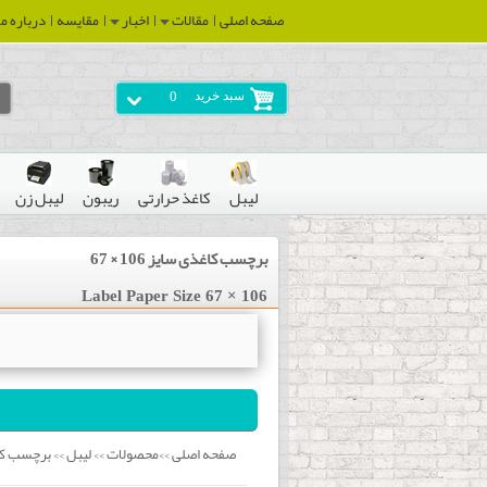
صفحه اصلی
مقالات
اخبار
مقایسه
درباره ما
سبد خرید
0
لیبل
کاغذ حرارتی
ریبون
لیبل زن
برچسب کاغذی سایز 106 × 67
Label Paper Size 67 × 106
صفحه اصلی
محصولات
لیبل
برچسب ک
>>
>>
>>