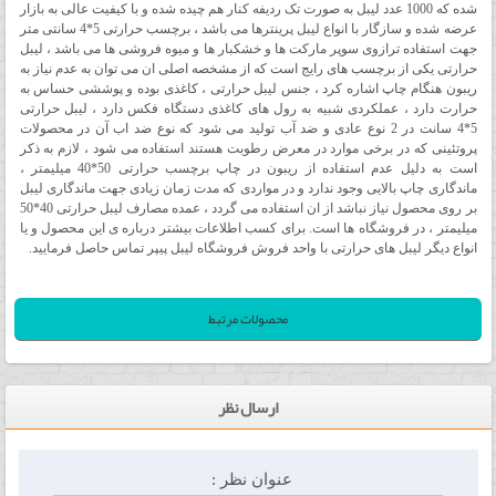
شده که 1000 عدد لیبل به صورت تک ردیفه کنار هم چیده شده و با کیفیت عالی به بازار
عرضه شده و سازگار با انواع لیبل پرینترها می باشد ، برچسب حرارتی 5*4 سانتی متر
جهت استفاده ترازوی سوپر مارکت ها و خشکبار ها و میوه فروشی ها می باشد ، لیبل
حرارتی یکی از برچسب های رایج است که از مشخصه اصلی ان می توان به عدم نیاز به
ریبون هنگام چاپ اشاره کرد ، جنس لیبل حرارتی ، کاغذی بوده و پوششی حساس به
حرارت دارد ، عملکردی شبیه به رول های کاغذی دستگاه فکس دارد ، لیبل حرارتی
5*4 سانت در 2 نوع عادی و ضد آب تولید می شود که نوع ضد اب آن در محصولات
پروتئینی که در برخی موارد در معرض رطوبت هستند استفاده می شود ، لازم به ذکر
است به دلیل عدم استفاده از ریبون در چاپ برچسب حرارتی 50*40 میلیمتر ،
ماندگاری چاپ بالایی وجود ندارد و در مواردی که مدت زمان زیادی جهت ماندگاری لیبل
بر روی محصول نیاز نباشد از ان استفاده می گردد ، عمده مصارف لیبل حرارتی 40*50
میلیمتر ، در فروشگاه ها است. برای کسب اطلاعات بیشتر درباره ی این محصول و یا
انواع دیگر لیبل های حرارتی با واحد فروش فروشگاه لیبل پیپر تماس حاصل فرمایید.
محصولات مرتبط
ارسال نظر
عنوان نظر :