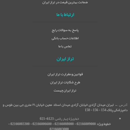
ضمانت بهترین قیمت در تراز ایران
ارتباط با ما
پاسخ به سوالات رایج
اطلاعات حساب بانکی
تماس با ما
تراز ایران
قوانین و مقرارت تراز ایران
طرح شکایات تراز ایران
تراز ایران چیست
آدرس ←
تهران میدان آزادی خیابان آزادی میدان استاد معین خیابان ۲۱ متری جی بین طوس و
دامپزشکی پلاک 154 - 156 - 158
خط ویژۀ چهار رقمی:
6123-021
خطوط ویژه
:
02166009000 - 02166008000 - 02166006600 - 02166003300 -
02166003000