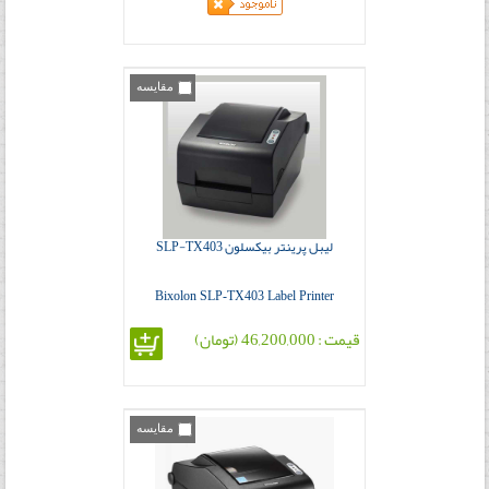
مقایسه
لیبل پرینتر بیکسلون SLP-TX403
Bixolon SLP-TX403 Label Printer
قیمت : 46,200,000 (تومان)
مقایسه