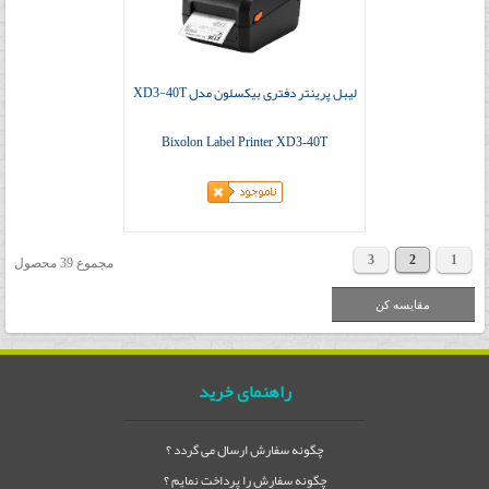
لیبل پرینتر دفتری بیکسلون مدل XD3-40T
Bixolon Label Printer XD3-40T
3
2
1
مجموع 39 محصول
راهنمای خرید
چگونه سفارش ارسال می گردد ؟
چگونه سفارش را پرداخت نمایم ؟