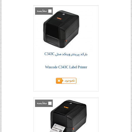
مقایسه
بارکد پرینتر وینکد مدل C343C
Wincode C343C Label Printer
مقایسه