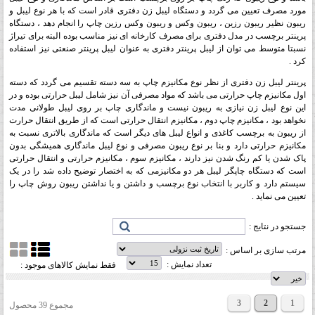
مورد مصرف تعیین می گردد و دستگاه لیبل زن دفتری قادر است که با هر نوع لیبل و
ریبون نظیر ریبون رزین ، ریبون وکس و ریبون وکس رزین چاپ را انجام دهد ، دستگاه
پرینتر برچسب در مدل دفتری برای مصرف کارخانه ای نیز مناسب بوده البته برای تیراژ
نسبتا متوسط می توان از لیبل پرینتر دفتری به عنوان لیبل پرینتر صنعتی نیز استفاده
کرد .
پرینتر لیبل زن دفتری از نظر نوع مکانیزم چاپ به سه دسته تقسیم می گردد که دسته
اول مکانیزم چاپ حرارتی می باشد که مواد مصرفی آن نیز شامل لیبل حرارتی بوده و در
این نوع لیبل زن نیازی به ریبون نیست و ماندگاری چاپ بر روی لیبل طولانی مدت
نخواهد بود ، مکانیزم چاپ دوم ، مکانیزم انتقال حرارتی است که از طریق انتقال حرارت
از ریبون به برچسب کاغذی و انواع لیبل های دیگر است که ماندگاری بالاتری نسبت به
مکانیزم حرارتی دارد و بنا بر نوع ریبون مصرفی و نوع لیبل ماندگاری همیشگی بدون
پاک شدن یا کم رنگ شدن نیز دارند ، مکانیزم سوم ، مکانیزم حرارتی و انتقال حرارتی
است که دستگاه چاپگر لیبل هر دو مکانیزمی که به اختصار توضیح داده شد را در یک
سیستم دارد و کاربر با انتخاب نوع برچسب و داشتن و یا نداشتن ریبون روش چاپ را
تعیین می نماید .
جستجو در نتایج :
مرتب سازی بر اساس :
تعداد نمایش :
فقط نمایش کالاهای موجود :
3
2
1
مجموع 39 محصول