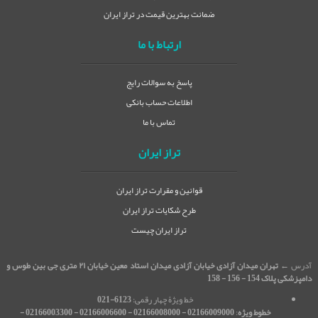
ضمانت بهترین قیمت در تراز ایران
ارتباط با ما
پاسخ به سوالات رایج
اطلاعات حساب بانکی
تماس با ما
تراز ایران
قوانین و مقرارت تراز ایران
طرح شکایات تراز ایران
تراز ایران چیست
آدرس ←
تهران میدان آزادی خیابان آزادی میدان استاد معین خیابان ۲۱ متری جی بین طوس و
دامپزشکی پلاک 154 - 156 - 158
خط ویژۀ چهار رقمی:
6123-021
خطوط ویژه
:
02166009000 - 02166008000 - 02166006600 - 02166003300 -