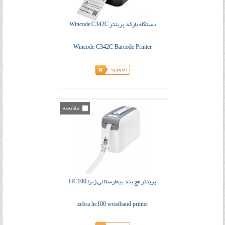
دستگاه بارکد پرینتر Wincode C342C
Wincode C342C Barcode Printer
مقایسه
پرینتر مچ بند بیمارستانی زبرا HC100
zebra hc100 wristband printer