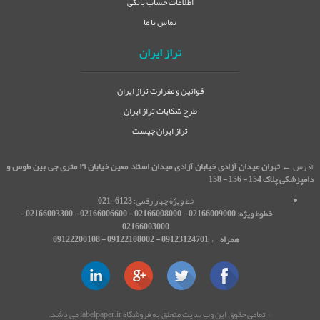
اطلاعات حساب بانکی
تماس با ما
تراز ایران
قوانین و مقرارت تراز ایران
طرح شکایات تراز ایران
تراز ایران چیست
آدرس ←
تهران میدان آزادی خیابان آزادی میدان استاد معین خیابان ۲۱ متری جی بین طوس و
دامپزشکی پلاک 154 - 156 - 158
خط ویژۀ چهار رقمی:
6123-021
خطوط ویژه
:
02166009000 - 02166008000 - 02166006600 - 02166003300 -
02166003000
همراه ← 09123124701 - 09122108002 - 09122200108
© تمامی حقوق این وب سایت متعلق به فروشگاه labelpaper.ir می باشد.