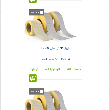
مقایسه
لیبل کاغذی سایز 34 × 15
Label Paper Size 15 × 34
قیمت : 88,140 (تومان)
88,140 تومان
مقایسه