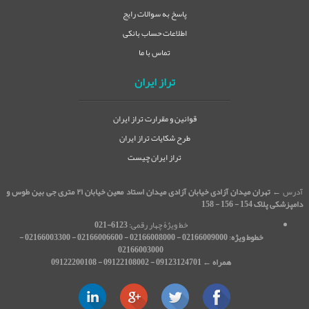
پاسخ به سوالات رایج
اطلاعات حساب بانکی
تماس با ما
تراز ایران
قوانین و مقرارت تراز ایران
طرح شکایات تراز ایران
تراز ایران چیست
آدرس ←
تهران میدان آزادی خیابان آزادی میدان استاد معین خیابان ۲۱ متری جی بین طوس و
دامپزشکی پلاک 154 - 156 - 158
خط ویژۀ چهار رقمی:
6123-021
خطوط ویژه
:
02166009000 - 02166008000 - 02166006600 - 02166003300 -
02166003000
همراه ← 09123124701 - 09122108002 - 09122200108