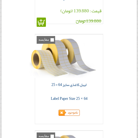
قیمت : 139,880 (تومان)
139,880 تومان
مقایسه
لیبل کاغذی سایز 64 × 25
Label Paper Size 25 × 64
مقایسه