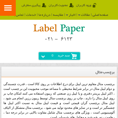
ورود کاربران
عضویت کاربران
پیگیری سفارش
صفحه اصلی
مقالات
اخبار
مقایسه
درباره ما
خدمات
تماس با ما
سبد خرید
0
برچسب متال
برچسب متال مقاوم ترین لیبل برای درج اطلاعات بر روی کالا است ، قدرت چسبندگی
و دوام لیبل متال در برابر شرایط محیطی نا مساعد موجب محبوبیت این بر چسب است
، اکثر لیبل پرینتر دفتری و یا لیبل زن صنعتی که ریبون استفاده می کنند امکان چاپ بر
روی لیبل متال را دارند ، چاپ بر روی برچسب متال توسط ریبون رزین انجام می شود ،
لیبل متال برچسب گران قیمتی است و قیمت لیبل متال به نسبت اکثر لیبل ها
چشمگیر تر است و در سایز های محدود تولید می شود ، برچسب متال متشکل از الیاف
آلومینیومی است ، ویژگی های برچسب متال شامل مقاوت بالایی در برابر درجه دما ،
رطوبت ، نور خورشید و محلول های شیمیایی است .