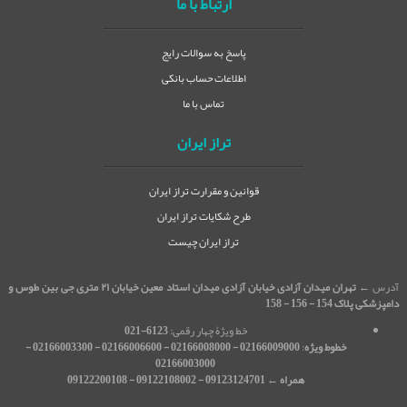
ارتباط با ما
پاسخ به سوالات رایج
اطلاعات حساب بانکی
تماس با ما
تراز ایران
قوانین و مقرارت تراز ایران
طرح شکایات تراز ایران
تراز ایران چیست
آدرس ←
تهران میدان آزادی خیابان آزادی میدان استاد معین خیابان ۲۱ متری جی بین طوس و
دامپزشکی پلاک 154 - 156 - 158
خط ویژۀ چهار رقمی:
6123-021
خطوط ویژه
:
02166009000 - 02166008000 - 02166006600 - 02166003300 -
02166003000
همراه ← 09123124701 - 09122108002 - 09122200108