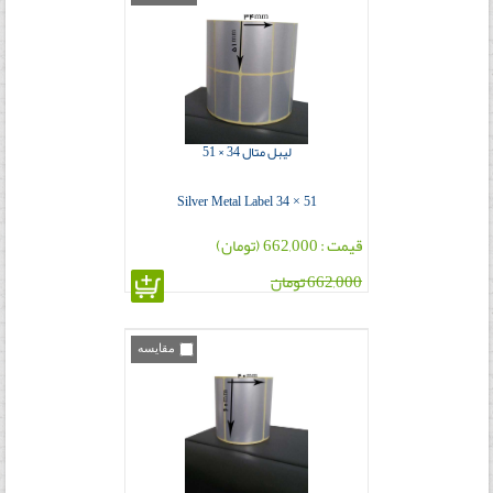
لیبل متال 34 × 51
Silver Metal Label 34 × 51
قیمت : 662,000 (تومان)
662,000 تومان
مقایسه