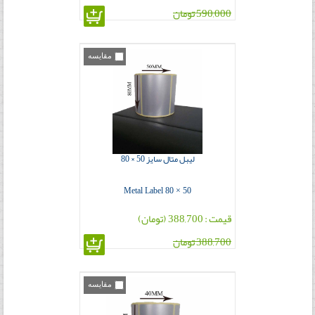
590,000 تومان
مقایسه
لیبل متال سایز 50 × 80
Metal Label 80 × 50
قیمت : 388,700 (تومان)
388,700 تومان
مقایسه