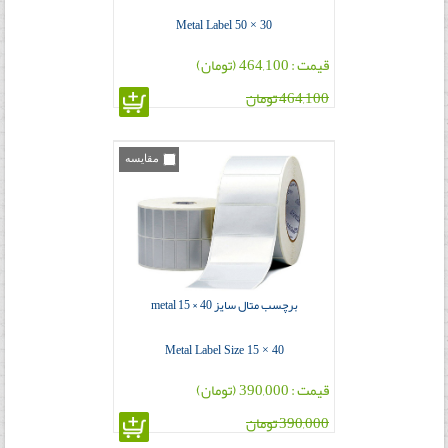
Metal Label 50 × 30
قیمت : 464,100 (تومان)
464,100 تومان
مقایسه
برچسب متال سایز 40 × 15 metal
Metal Label Size 15 × 40
قیمت : 390,000 (تومان)
390,000 تومان