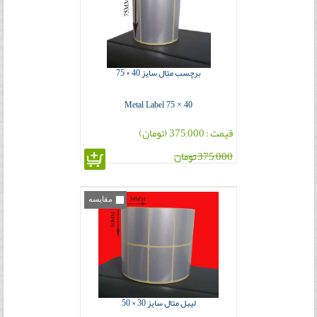
برچسب متال سایز 40 × 75
Metal Label 75 × 40
قیمت : 375,000 (تومان)
375,000 تومان
مقایسه
لیبل متال سایز 30 × 50