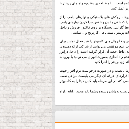
شده است ، با مطالعه ی دفترچه راهنمای پرینتر با
ر عمل کنید :
رها ، روکش های پلاستیکی و نوارهای پلمپ را از
چرا که باقی ماندن و ناقص جدا کردن نوارهای پلمپ
ایط گارانتی دستگاه بر روی فاکتور فروش و داخل
ینتر ، سینی ها ، کارتریج و ... نمایید .
و فایروال های کامیوتر را غیر فعال نمایید برای
ت عدم موفقیت می توانید از شرکت ارائه دهنده ی
ی داخل جعبه آن قرار گرفته است را داخل درایور
 راه اندازی بصورت اتوران می توانید با ورود به
ی پرینتر را اجرا کنید .
ا همان USB دستگاه خاموش باشد و فقط زمان نصب و در صورت درخواست نرم افزار جهت
 افزارهای حرفه ای دیگر می بایست مراحل نصب
کند در این مرحله باید کابل دیتا را به کامپیوتر
ی صفحه نمایش داده شد مراحل نصب به پایان رسیده وشما باید مجددا رایانه راراه