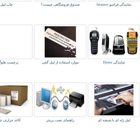
نمایندگی فراسو farassoo
صندوق فروشگاهی چیست؟
چاپ لیبل
نمایندگی Dymo
موارد استفاده از لیبل گچی
برچسب هلوگ
لیبل ژله ای یا شیشه ای
راهنمای نصب پرینتر
کاغذ حرارتی 