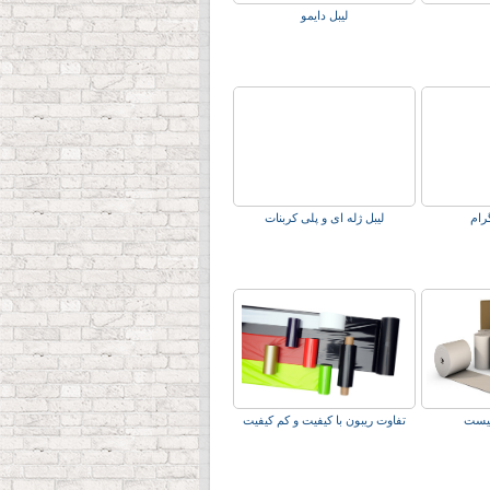
لیبل دایمو
رام
لیبل ژله ای و پلی کربنات
چیست
تفاوت ریبون با کیفیت و کم کیفیت