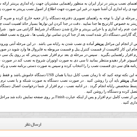
هنمای نصب پرینتر در تراز ایران به منظور راهنمایی مشتریان جهت راه اندازی پرینتر ارائه 
وه ی راه اندازی آن آشنا شوید در غیر این صورت جهت اطلاع از اصول نصب پرینتر به صورت زی
 مرحله ی اول با توجه به راهنمای تصویری دفترچه دستگاه را از جعبه خارج کرده و ضربه گی
ینتر به خصوص کارتریج ها جدا نمایید . دقت در جدا کردن این نوارها بسیار حائذ اهمیت است 
عث عدم راه اندازی و یا خرابی پرینتر و خارج شدن دستگاه از شرایط گارانتی می شود . شر
گه گارانتی دستگاه ذکر شده است بعد از جدا کردن تمامی نوار پلمپ ها ، شروع به نصب قطعات پر
 از انجام این مراحل
پرینتر
آماده ی نصب شدن به رایانه می باشد . در این مرحله آنتی ویروس 
جام این کار کافیست از قسمت کنترل پنل و قسمت مربوطه به فایروال ها وارد شوید در صور
م افزار راهنمایی بگیرید . سپس در مرحله ی بعد نرم افزار نصب پرینتر که بر روی یک سی د
مپیوتر قرار دهیدو منتظر بمانید تا سی دی به صورت اوتوران شروع به نصب کند در صورت عدم
نامه های سی دی قسمت نصب را را انتخاب کرده و سپس به صورت دستی برنامه نصب و راه انداز
به این نکته توجه کنید که تا زمان نصب کابل دیتا ی
تصال
پرینتر
باید آن را روشن کنید . در صورت نصب دستگاه به صورت شبکه و یا نصب نرم
سط متخصص رایانه انجام گردد . در ادامه نصب ، نرم افزار از شما درخواست اتصال دستگاه می 
صل کرده و دستگاه را روشن کنید .
پس از نصب کامل نرم افزار و پس از اینکه عبارت Finish بر رو
دازی کنید .
ارسال نظر