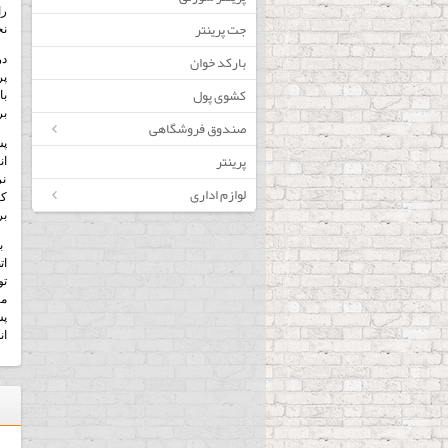
را
جت پرینتر
نح
بارکد خوان
در
پر
کشوی پول
با
بر
صندوق فروشگاهی
پس
پرینتر
ان
نر
لوازم اداری
کا
بر
ا
تو
مت
ان