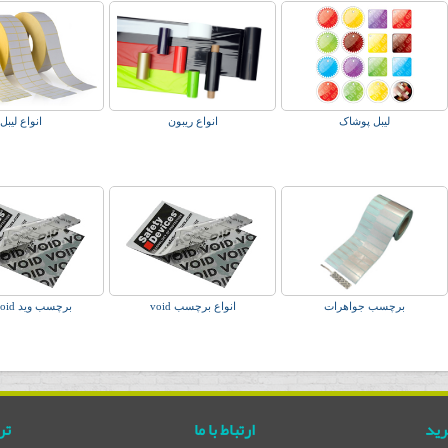
لیبل پوشاک
انواع ریبون
انواع لیبل
برچسب جواهرات
انواع برچسب void
برچسب وید lebal void
رید
ارتباط با ما
تر