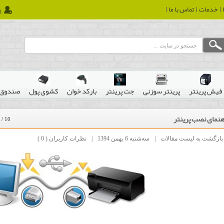
خدمات
تماس با ما
پ
فیش پرینتر
پرینتر سوزنی
جت پرینتر
بارکد خوان
کشوی پول
صندوق 
هنمای نصب پرینتر
/
10
بازگشت به لیست مقالات
|
ﺳﻪشنبه 6 بهمن 1394
|
نظرات کاربران ( 0 )