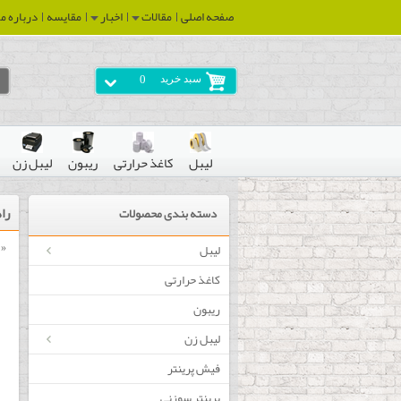
صفحه اصلی
مقالات
اخبار
مقایسه
درباره ما
سبد خرید
0
لیبل
کاغذ حرارتی
ریبون
لیبل زن
را
دسته بندی محصولات
لیبل
« 
کاغذ حرارتی
ریبون
لیبل زن
فیش پرینتر
پرینتر سوزنی